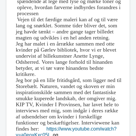
spændende at lege med lyse og mørke toner og
opleve, hvordan farverne indbyrdes forandres i
processen
Vejen til det færdige maleri kan af og til være
lang og snørklet. Somme tider bliver det, som
jeg havde tænkt – andre gange tager billedet
magten og udvikles i en hel anden retning.
Jeg har malet i en årrække sammen med otte
kvinder på Gørlev bibliotek, hvor vi er blevet
undervist af billekunstner Anette Lynge,
Odsherred. Vores lange forhold til hinanden
betyder, at vi tør være hinandens bedste
kritikere.
Jeg bor på en lille fritidsgård, som ligger ned til
Storebælt. Naturen, vandet og skoven er min
inspirationskilde sammen med det fantastiske
smukke kuperede landskab, der omgiver mig.
KIP TV, Kvinder I Provinsen, har lavet hele to
interviews med mig, som indgår i deres række
af udsendelser om kvinder i forskellige
funktioner og beskæftigelser. Interviewene kan
findes her:
https://www.youtube.com/watch?
v=a0eoxKxc05I
og